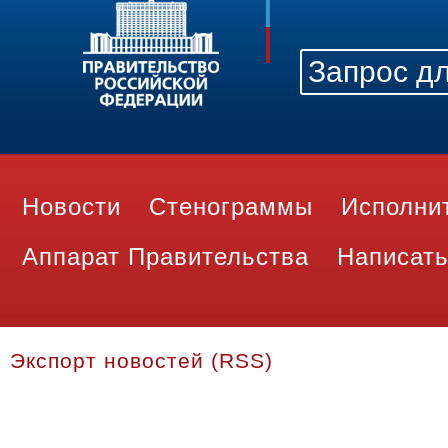
Новости
Стенограммы
Исполни
Аппарат Правительства
Написать
Экспорт новостей (RSS)