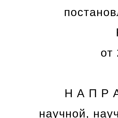
постанов
от
Н А П Р 
научной, нау