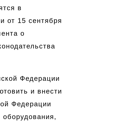
ятся в
и от 15 сентября
мента о
конодательства
йской Федерации
отовить и внести
кой Федерации
и оборудования,