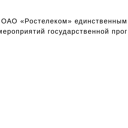
 ОАО «Ростелеком» единственным
 мероприятий государственной про
ерации «Информационное общество
1 марта 2011 г. № 453-р
пунктом 17
1
части 2 статьи 55 Фед
казов на поставки товаров, выпол