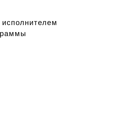
 исполнителем
граммы
 (2011 - 2020
ерального закона
нение работ,