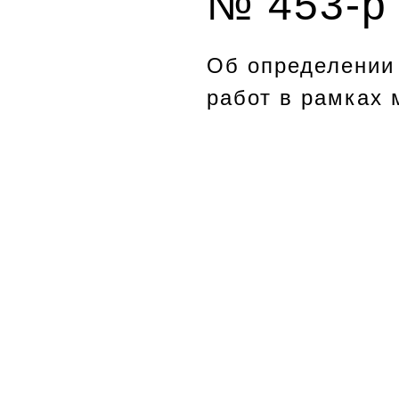
№ 453-р
Об определении
работ в рамках
Российской Фед
годы)».
Распоряжение от 2
В соответствии с 
«О размещении за