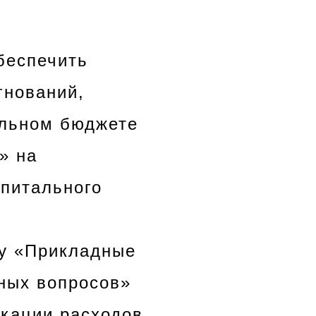
беспечить
гнований,
льном бюджете
» на
питального
лу «Прикладные
ных вопросов»
кации расходов