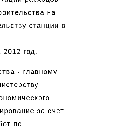
роительства на
льству станции в
 2012 год.
ства - главному
нистерству
ономического
ирование за счет
бот по