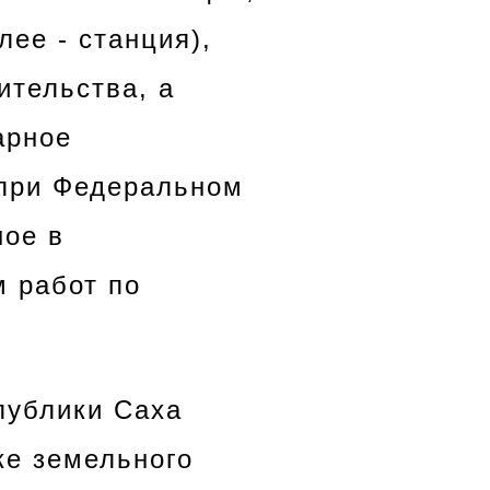
лее - станция),
ительства, а
арное
 при Федеральном
ное в
 работ по
публики Саха
ке земельного