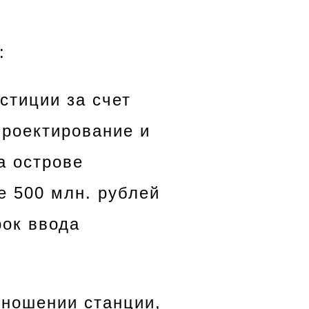
:
стиции за счет
роектирование и
а острове
е 500 млн. рублей
рок ввода
тношении станции,