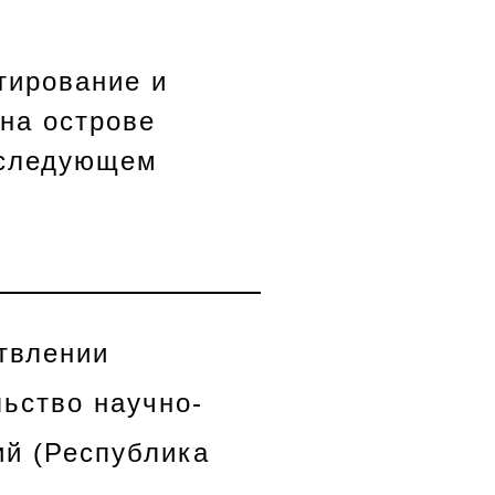
тирование и
на острове
оследующем
твлении
ьство научно-
ий (Республика