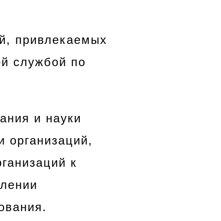
ий, привлекаемых
й службой по
ания и науки
и организаций,
рганизаций к
влении
ования.