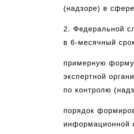
(надзоре) в сфер
2. Федеральной с
в 6-месячный сро
примерную форму 
экспертной орган
по контролю (над
порядок формиров
информационной с