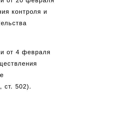
и от 20 февраля
ния контроля и
тельства
и от 4 февраля
уществления
ие
 ст. 502).