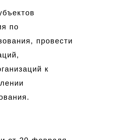
убъектов
ия по
зования, провести
аций,
рганизаций к
влении
ования.