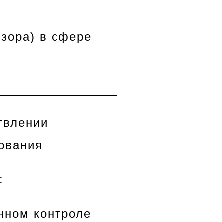
дзора) в сфере
твлении
зования
:
нном контроле