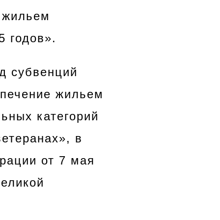
и жильем
5 годов».
од субвенций
спечение жильем
ьных категорий
етеранах», в
рации от 7 мая
Великой