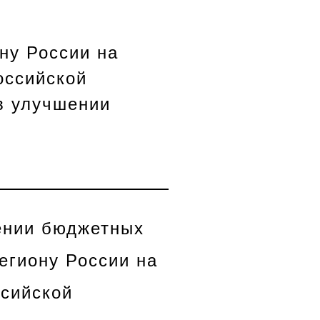
ну России на
оссийской
в улучшении
лении бюджетных
егиону России на
ссийской