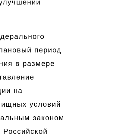
 улучшении
едерального
плановый период
ния в размере
тавление
ции на
лищных условий
ральным законом
а Российской