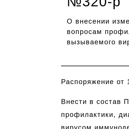
№320-р
О внесении изме
вопросам профил
вызываемого ви
Распоряжение от 
Внести в состав 
профилактики, ди
вирусом иммунод