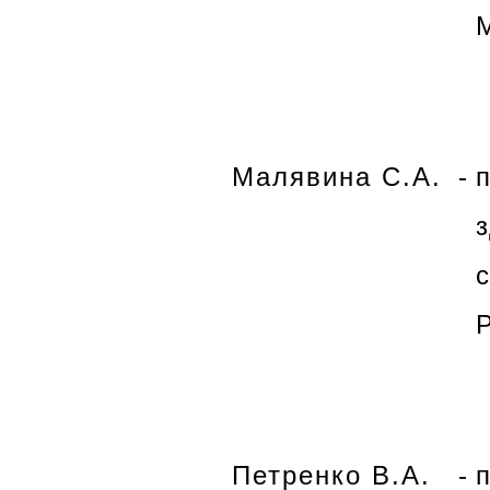
Малявина С.А.
-
Петренко В.А.
-