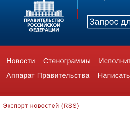
Новости
Стенограммы
Исполни
Аппарат Правительства
Написать
Экспорт новостей (RSS)