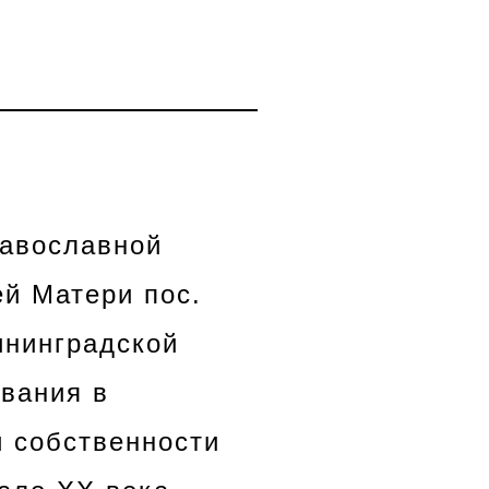
равославной
ей Матери пос.
ининградской
ования в
 собственности