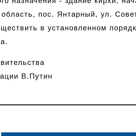
го назначения - здание кирхи, на
область, пос. Янтарный, ул. Совет
ществить в установленном порядк
а.
вительства
ации В.Путин