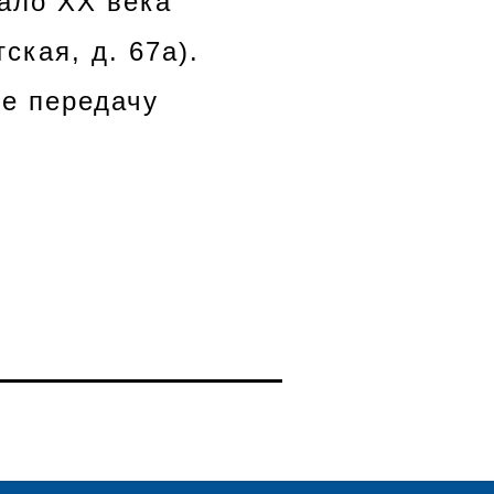
чало ХХ века
ская, д. 67а).
е передачу