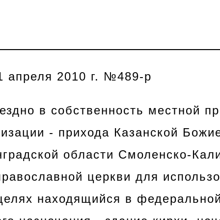
1 апреля 2010 г. №489-р
ездно в собственность местной п
низации - прихода Казанской Божи
градской области Смоленско-Кал
православной церкви для использ
целях находящийся в федеральной