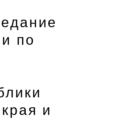
седание
ии по
блики
 края и