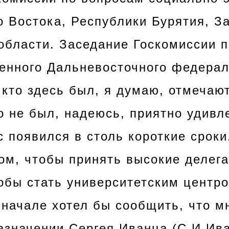
о Востока, Республики Бурятия, З
 области. Заседание Госкомиссии п
оенного Дальневосточного федерал
, кто здесь был, я думаю, отмечаю
то не был, надеюсь, приятно удивл
с появился в столь короткие сроки
ом, чтобы принять высокие делега
тобы стать университетским центр
вначале хотел бы сообщить, что м
азначении Сергея Иванца
(С.И.Ив