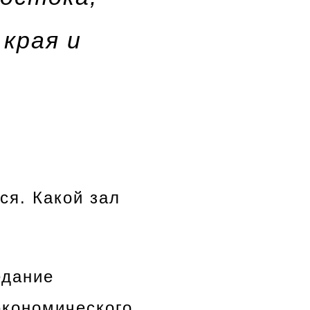
 края и
ся. Какой зал
едание
экономического