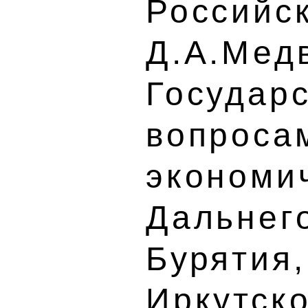
Российс
Д.А.Мед
Государ
вопроса
экономи
Дальнего
Бурятия,
Иркутск