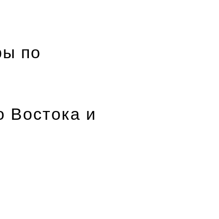
ры по
о Востока и