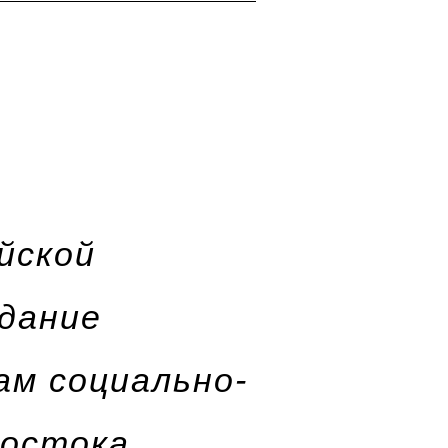
йской
едание
ам социально-
Востока,