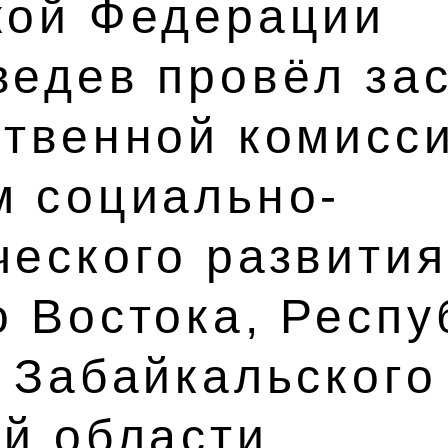
кой Федерации
ведев провёл за
ственной комисс
м социально-
ческого развития
 Востока, Респу
 Забайкальского
ой области