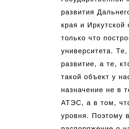
развития Дальнег
края и Иркутской
только что постр
университета. Те
развитие, а те, к
такой объект у на
назначение не в т
АТЭС, а в том, ч
уровня. Поэтому 
распоряжение о н