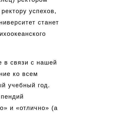
 ректору успехов,
ниверситет станет
ихоокеанского
е в связи с нашей
ние ко всем
й учебный год.
ипендий
о» и «отлично» (а