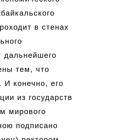
абайкальского
роходит в стенах
ьного
т дальнейшего
ены тем, что
. И конечно, его
ции из государств
ом мирового
ною подписано
анец)
ректором