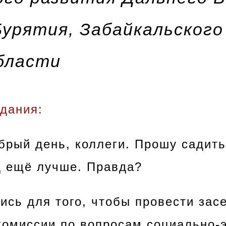
урятия, Забайкальского
бласти
дания:
брый день, коллеги. Прошу садить
д ещё лучше. Правда?
ись для того, чтобы провести зас
комиссии по вопросам социально-