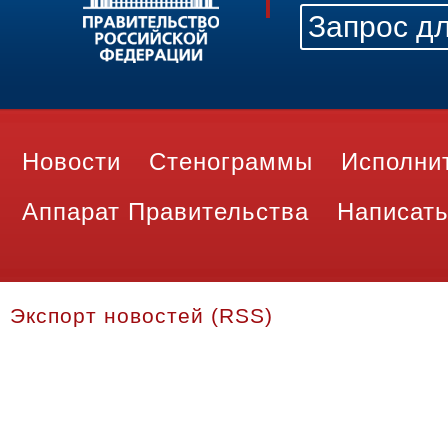
Новости
Стенограммы
Исполни
Аппарат Правительства
Написать
Экспорт новостей (RSS)