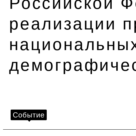
Российской Ф
реализации п
национальных
демографичес
Событие