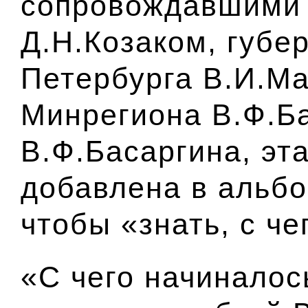
сопровождавшими 
Д.Н.Козаком, губе
Петербурга В.И.Ма
Минрегиона В.Ф.Б
В.Ф.Басаргина, эт
добавлена в альб
чтобы «знать, с че
«С чего начиналось