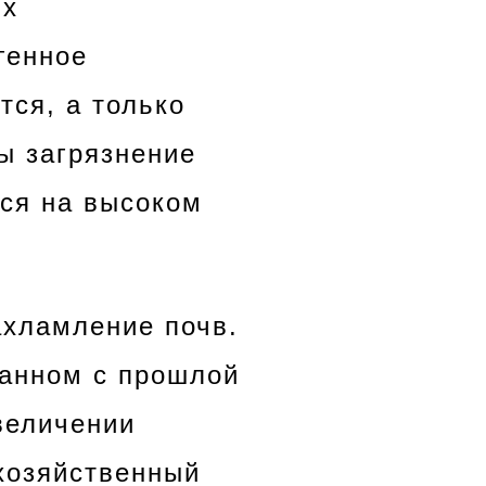
ых
генное
тся, а только
ы загрязнение
тся на высоком
ахламление почв.
занном с прошлой
величении
 хозяйственный