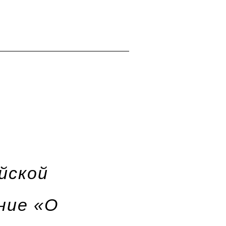
йской
ние «О