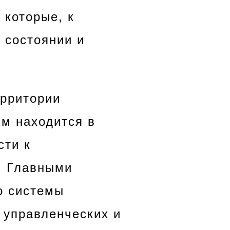
 которые, к
 состоянии и
ерритории
ям находится в
сти к
. Главными
о системы
 управленческих и