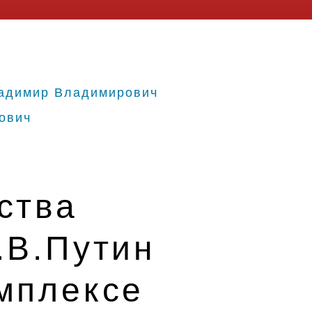
адимир Владимирович
ович
ства
.В.Путин
мплексе