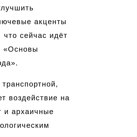
улучшить
ключевые акценты
 что сейчас идёт
я «Основы
ода».
 транспортной,
т воздействие на
т и архаичные
кологическим