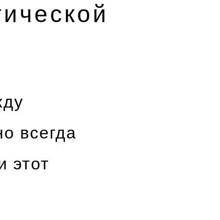
гической
жду
о всегда
и этот