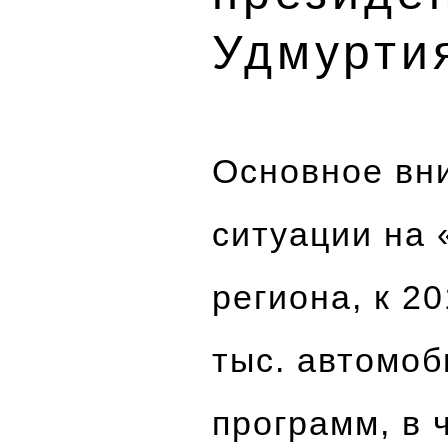
Удмурти
Основное вн
ситуации на 
региона, к 2
тыс. автомоб
программ, в 