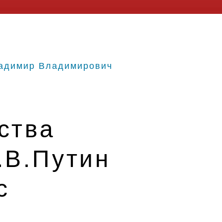
адимир Владимирович
ства
.В.Путин
с