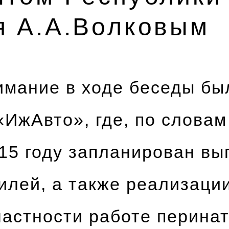
я А.А.Волковым
имание в ходе беседы бы
«ИжАвто», где, по словам
015 году запланирован вы
илей, а также реализаци
частности работе перина