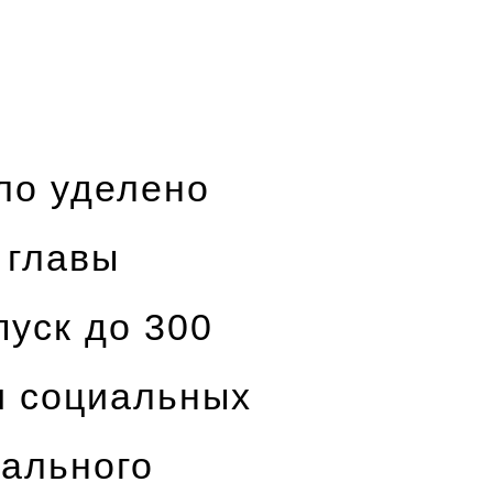
ло уделено
 главы
пуск до 300
и социальных
тального