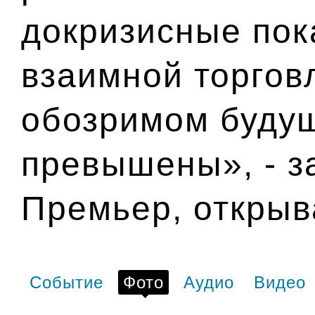
докризисные пок
взаимной торгов
обозримом буду
превышены», - з
Премьер, открыв
Событие
Фото
Аудио
Видео