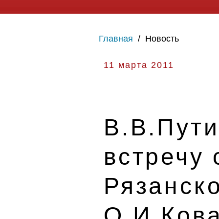
Главная
/
Новость
11 марта 2011
В.В.Пут
встречу 
Рязанск
О.И.Ков