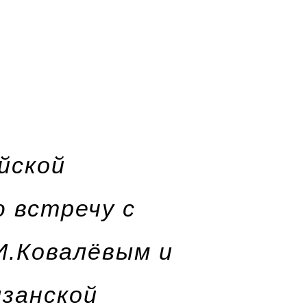
йской
 встречу с
И.Ковалёвым и
занской