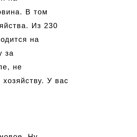
овина. В том
яйства. Из 230
одится на
у за
е, не
хозяйству. У вас
новое. Ну