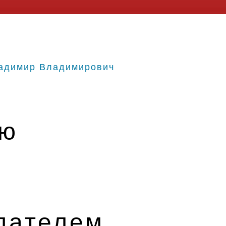
адимир Владимирович
ую
дателем