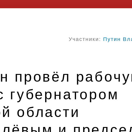
Участники:
Путин Вл
ин провёл рабоч
с губернатором
ой области
алёвым и предсе