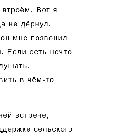
 втроём. Вот я
да не дёрнул,
 он мне позвонил
ы. Если есть нечто
слушать,
вить в чём-то
ней встрече,
ддержке сельского