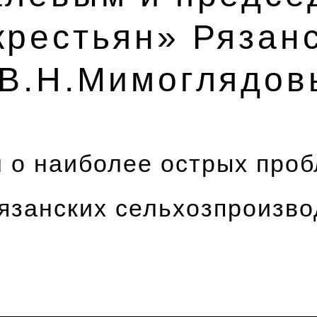
крестьян» Рязан
 В.Н.Мимоглядо
 о наиболее острых проб
язанских сельхозпроизво