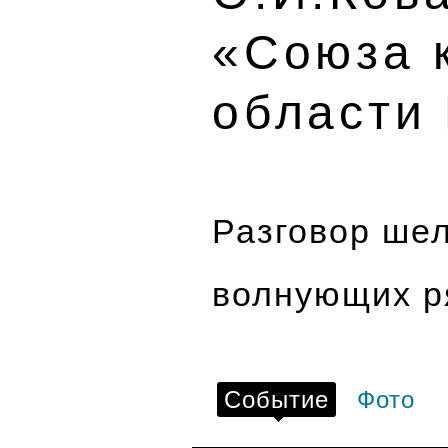
«Союза 
области
Разговор шел
волнующих р
Событие
Фото