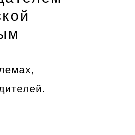
ской
вым
лемах,
дителей.