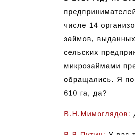
предпринимателей
числе 14 организ
займов, выданных
сельских предприн
микрозаймами пре
обращались. Я по
610 га, да?
В.Н.Мимоглядов:
В.В.Путин:
У вас 