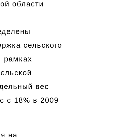
кой области
ределены
ержка сельского
в рамках
сельской
Удельный вес
с с 18% в 2009
ся на