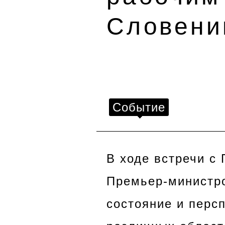
Словен
Событие
В ходе встречи с
Премьер-министро
состояние и перс