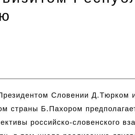
ию
 Президентом Словении Д.Тюрком и
м страны Б.Пахором предполагае
пективы российско-словенского вз