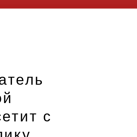
датель
ой
етит с
лику