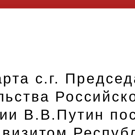
рта с.г. Предсе
льства Российск
и В.В.Путин пос
 визитом Респуб