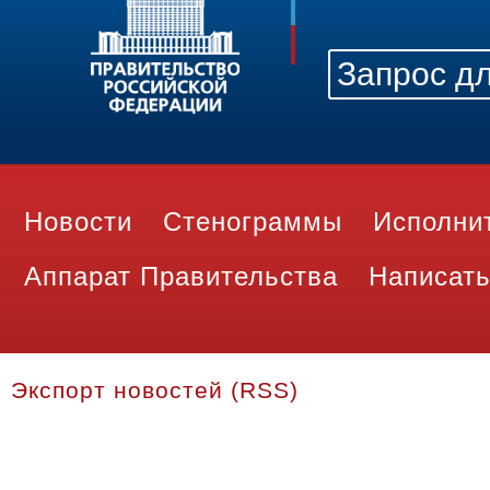
Новости
Стенограммы
Исполни
Аппарат Правительства
Написать
Экспорт новостей (RSS)