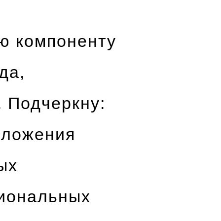
ю компоненту
да,
. Подчеркну:
дложения
ых
гиональных