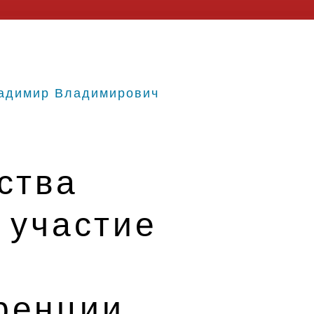
адимир Владимирович
ства
 участие
ренции