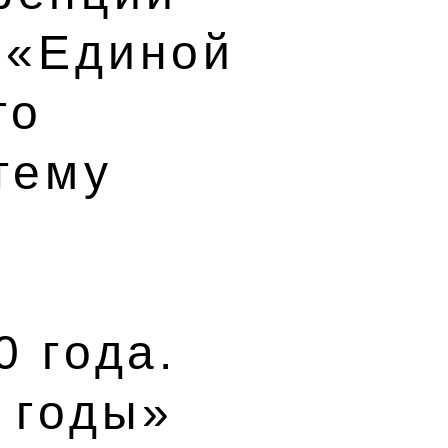
 «Единой
го
тему
0 года.
 годы»