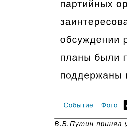
партийных о
заинтересов
обсуждении р
планы были 
поддержаны 
Событие
Фото
В.В.Путин принял 