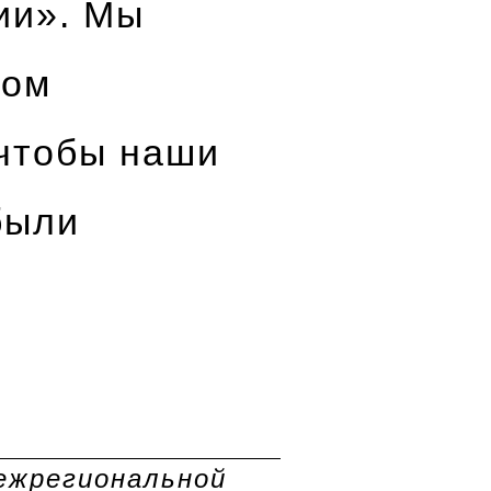
ии». Мы
ком
 чтобы наши
были
межрегиональной