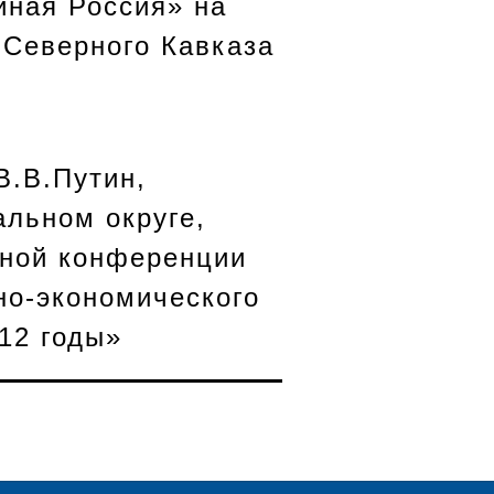
иная Россия» на
 Северного Кавказа
В.В.Путин,
альном округе,
йной конференции
но-экономического
12 годы»