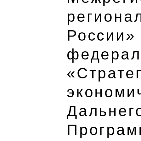
региона
России»
федерал
«Страте
экономи
Дальнего
Програм