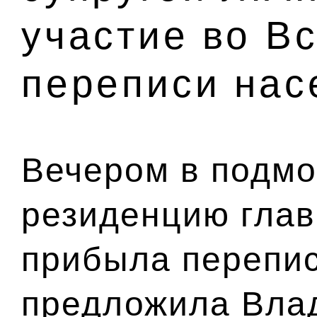
участие во В
переписи нас
Вечером в подм
резиденцию глав
прибыла перепис
предложила Влад