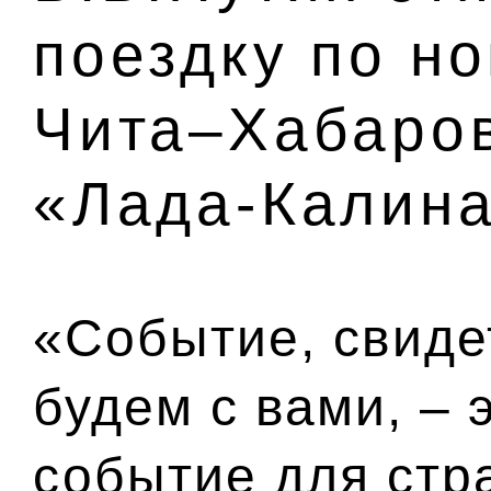
поездку по н
Чита–Хабаро
«Лада-Калин
«Событие, свиде
будем с вами, – 
событие для стр