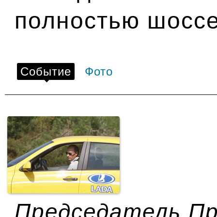
полностью шосс
Событие
Фото
Председатель П