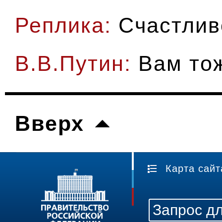
Реплика:
Счастливо
В.В.Путин:
Вам то
Вверх
Карта сайт