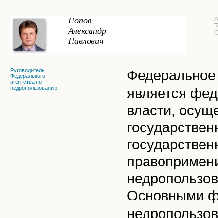
Попов
А
Т
Александр
О
Павлович
Руководитель
Федеральное 
Федерального
агентства по
недропользованию
является фед
власти, осущ
государствен
государствен
правопримен
недропользо
Основными фу
недропользов