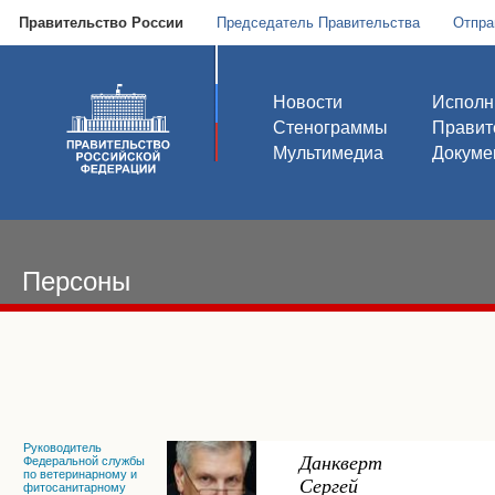
Правительство России
Председатель Правительства
Отпра
Новости
Исполн
Стенограммы
Правит
Мультимедиа
Докуме
Персоны
Руководитель
Данкверт
Федеральной службы
по ветеринарному и
Сергей
фитосанитарному