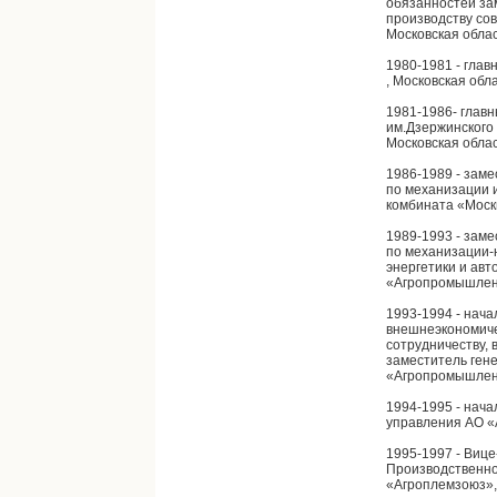
обязанностей за
производству со
Московская обла
1980-1981 - гла
, Московская обл
1981-1986- глав
им.Дзержинского
Московская обла
1986-1989 - заме
по механизации 
комбината «Москв
1989-1993 - заме
по механизации-
энергетики и ав
«Агропромышленн
1993-1994 - нача
внешнеэкономиче
сотрудничеству, 
заместитель ген
«Агропромышленн
1994-1995 - нач
управления АО «
1995-1997 - Вице
Производственно
«Агроплемзоюз», 