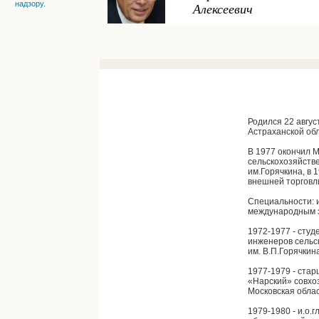
надзору.
Алексеевич
Родился 22 авгус
Астраханской об
В 1977 окончил 
сельскохозяйств
им.Горячкина, в 
внешней торговл
Специальности: 
международным 
1972-1977 - студ
инженеров сельс
им. В.П.Горячкин
1977-1979 - ста
«Нарский» совхо
Московская обла
1979-1980 - и.о.