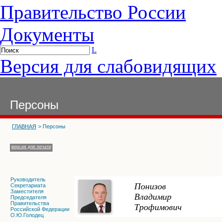
Правительство России
Документы
L
Версия для слабовидящих
Персоны
ГЛАВНАЯ
> Персоны
версия для печати
Руководитель
Понизов
Секретариата
Заместителя
Владимир
Председателя
Правительства
Трофимович
Российской Федерации
О.Ю.Голодец