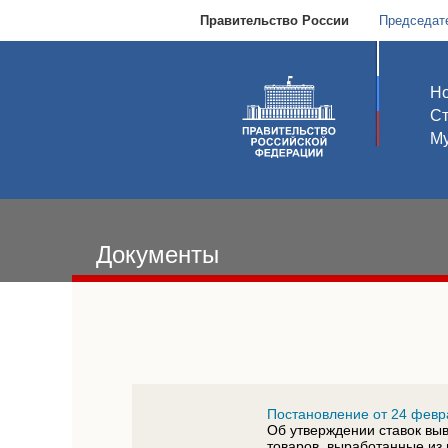
Правительство России
Председат
Но
С
Му
Документы
Постановление от 24 февр
Об утверждении ставок вы
товаров, выработанные из