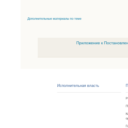
Дополнительные материалы по теме
Приложение к Постановлен
Исполнительная власть
П
Р
П
К
о
Г