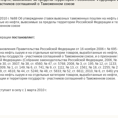
участников соглашений о Таможенном союзе
2010 г. №88 Об утверждении ставок вывозных таможенных пошлин на нефть 
ные из нефти, вывозимые за пределы территории Российской Федерации и те
женном союзе
дерации
постановляет:
тановления Правительства Российской Федерации от 16 ноября 2006 г. № 695
а нефть сырую и на отдельные категории товаров, выработанные из нефти,
елы государств - участников соглашений о Таможенном союзе, и о признании
й Федерации» (Собрание законодательства Российской Федерации, 2006, № 47, 
 30, ст. 3937; № 38, ст. 4560; № 47, ст. 5768; 2008, № 3, ст. 195; № 12, ст. 1133;
009, № 1, ст. 149; № 6, ст. 741; № 9, ст. 1111; № 13, ст. 1561; № 18, ст. 2255; № 
39, ст. 4616; № 44, ст. 5246; № 48, ст. 5833; № 52, ст. 6611; 2010, № 6, ст. 646
а нефть сырую и на отдельные категории товаров, выработанные из нефти
ции и территории государств - участников соглашений о Таможенном союзе.
упает в силу с 1 марта 2010 г.
н