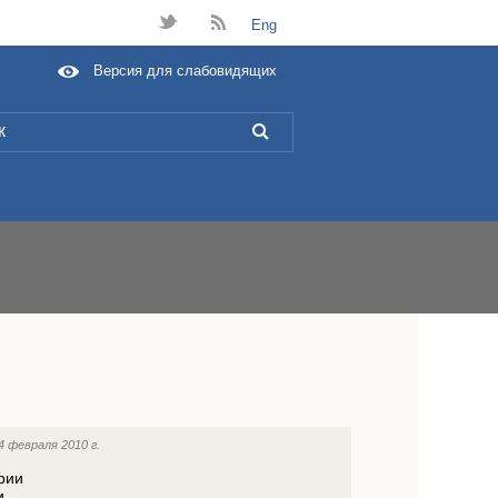
t
B
Eng
Версия для слабовидящих
L
4 февраля 2010 г.
рии
и