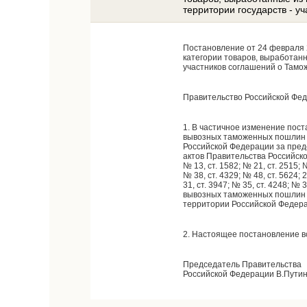
территории государств - 
Постановление от 24 февраля 
категории товаров, выработан
участников соглашений о Тамо
Правительство Российской Фе
1. В частичное изменение пос
вывозных таможенных пошлин н
Российской Федерации за пред
актов Правительства Российско
№ 13, ст. 1582; № 21, ст. 2515; №
№ 38, ст. 4329; № 48, ст. 5624; 2
31, ст. 3947; № 35, ст. 4248; № 
вывозных таможенных пошлин н
территории Российской Федера
2. Настоящее постановление вст
Председатель Правительства
Российской Федерации В.Пути