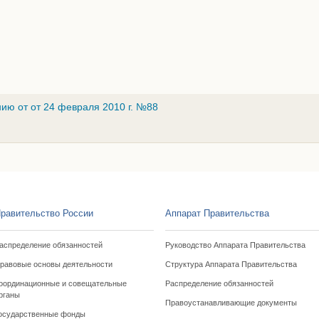
ию от от 24 февраля 2010 г. №88
равительство России
Аппарат Правительства
аспределение обязанностей
Руководство Аппарата Правительства
равовые основы деятельности
Структура Аппарата Правительства
оординационные и совещательные
Распределение обязанностей
рганы
Правоустанавливающие документы
осударственные фонды