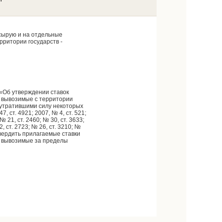
сырую и на отдельные
рритории государств -
 «Об утверждении ставок
 вывозимые с территории
 утратившими силу некоторых
ст. 4921; 2007, № 4, ст. 521;
 № 21, ст. 2460; № 30, ст. 3633;
22, ст. 2723; № 26, ст. 3210; №
) утвердить прилагаемые ставки
, вывозимые за пределы