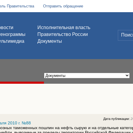
ель Правительства
Отправить обращение
вости
Исполнительная власть
тенограммы
Правительство России
льтимедиа
Документы
Дата публикации:
2
аля 2010 г. №88
возных таможенных пошлин на нефть сырую и на отдельные катего
 нефти, вывозимые за пределы территории Российской Федерации 