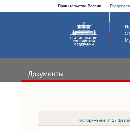
Правительство России
Председат
Но
С
Му
Документы
Распоряжение от 27 февра