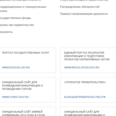
оординационные и совещательные
Распределение обязанностей
рганы
Правоустанавливающие документы
осударственные фонды
рганы при правительстве
окументы
ПОРТАЛ ГОСУДАРСТВЕННЫХ УСЛУГ
ЕДИНЫЙ ПОРТАЛ РАСКРЫТИЯ
ИНФОРМАЦИИ О ПОДГОТОВКЕ
ПРОЕКТОВ НОРМАТИВНЫХ АКТОВ
WWW.GOSUSLUGI.RU
WWW.REGULATION.GOV.RU
ОФИЦИАЛЬНЫЙ САЙТ ДЛЯ
«ОТКРЫТОЕ ПРАВИТЕЛЬСТВО»
РАЗМЕЩЕНИЯ ИНФОРМАЦИИ О
ПРОВЕДЕНИИ ТОРГОВ
WWW.TORGI.GOV.RU
БОЛЬШОЕПРАВИТЕЛЬСТВО.РФ
ОФИЦИАЛЬНЫЙ САЙТ ЗИМНЕЙ
ОФИЦИАЛЬНЫЙ САЙТ ДЛЯ
ОЛИМПИАДЫ 2014 ГОДА В СОЧИ
РАЗМЕЩЕНИЯ ИНФОРМАЦИИ О