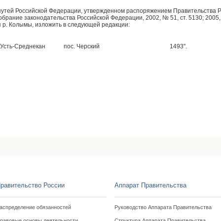
путей Российской Федерации, утвержденном распоряжением Правительства 
обрание законодательства Российской Федерации, 2002, № 51, ст. 5130; 2005, 
я р. Колымы, изложить в следующей редакции:
 Усть-Среднекан
пос. Черский
1493".
н
равительство России
Аппарат Правительства
аспределение обязанностей
Руководство Аппарата Правительства
равовые основы деятельности
Структура Аппарата Правительства