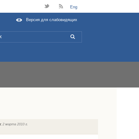
t
B
Eng
Версия для слабовидящих
L
и:
2 марта 2010 г.