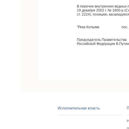
В перечне внутренних водных 
19 декабря 2002 г. № 1800-р (С
ст. 2224), позицию, касающуюс
"Река Колыма
пос.
Председатель Правительства
Российской Федерации В.Пути
Исполнительная власть
П
Р
П