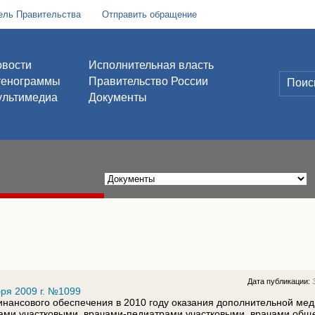
ель Правительства
Отправить обращение
вости
Исполнительная власть
тенограммы
Правительство России
льтимедиа
Документы
Дата публикации:
ря 2009 г. №1099
нансового обеспечения в 2010 году оказания дополнительной ме
ми участковыми, врачами-педиатрами участковыми, врачами обще