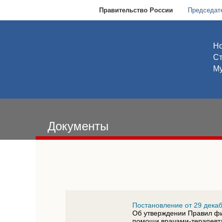
Правительство России
Председат
Но
С
Му
Документы
Постановление от 29 декаб
Об утверждении Правил фи
помощи врачами-терапевта