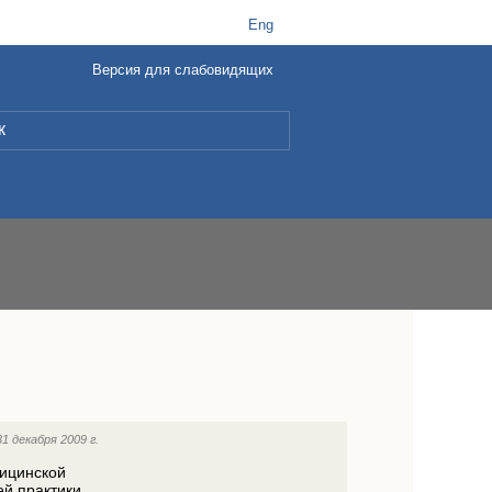
t
B
Eng
Версия для слабовидящих
L
31 декабря 2009 г.
дицинской
й практики