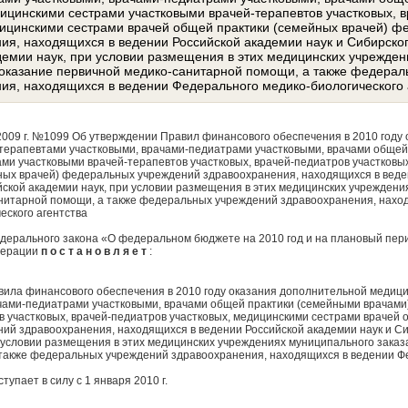
ицинскими сестрами участковыми врачей-терапевтов участковых, в
дицинскими сестрами врачей общей практики (семейных врачей) ф
ия, находящихся в ведении Российской академии наук и Сибирско
демии наук, при условии размещения в этих медицинских учрежден
 оказание первичной медико-санитарной помощи, а также федерал
ия, находящихся в ведении Федерального медико-биологического 
2009 г. №1099 Об утверждении Правил финансового обеспечения в 2010 году
ерапевтами участковыми, врачами-педиатрами участковыми, врачами общей
ами участковыми врачей-терапевтов участковых, врачей-педиатров участковы
ных врачей) федеральных учреждений здравоохранения, находящихся в веде
йской академии наук, при условии размещения в этих медицинских учреждени
нитарной помощи, а также федеральных учреждений здравоохранения, нахо
еского агентства
едерального закона «О федеральном бюджете на 2010 год и на плановый пери
дерации
п о с т а н о в л я е т
:
вила финансового обеспечения в 2010 году оказания дополнительной медиц
чами-педиатрами участковыми, врачами общей практики (семейными врачами
в участковых, врачей-педиатров участковых, медицинскими сестрами врачей 
ий здравоохранения, находящихся в ведении Российской академии наук и С
и условии размещения в этих медицинских учреждениях муниципального заказ
также федеральных учреждений здравоохранения, находящихся в ведении Ф
упает в силу с 1 января 2010 г.