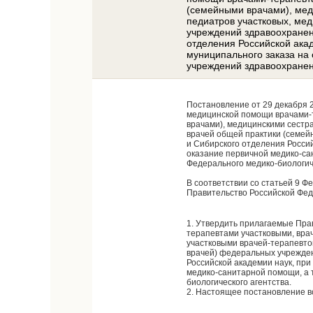
(семейными врачами), мед
педиатров участковых, ме
учреждений здравоохранен
отделения Российской ака
муниципального заказа на
учреждений здравоохранен
Постановление от 29 декабря 
медицинской помощи врачами-т
врачами), медицинскими сестр
врачей общей практики (семей
и Сибирского отделения Росси
оказание первичной медико-са
Федерального медико-биологич
В соответствии со статьей 9 Ф
Правительство Российской Фе
1. Утвердить прилагаемые Пра
терапевтами участковыми, вра
участковыми врачей-терапевто
врачей) федеральных учрежден
Российской академии наук, пр
медико-санитарной помощи, а 
биологического агентства.
2. Настоящее постановление вст