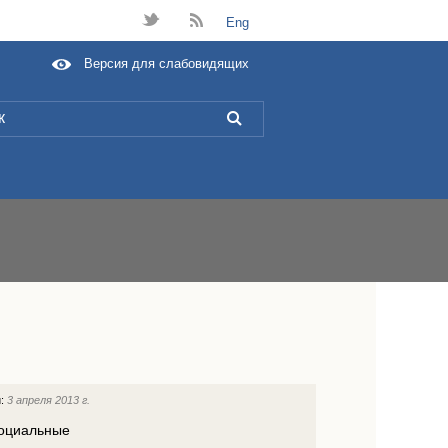
t
B
Eng
Версия для слабовидящих
L
и:
3 апреля 2013 г.
социальные