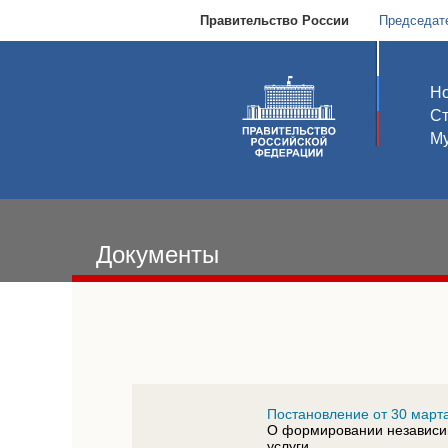
Правительство России
Председат
Но
С
Му
Документы
Постановление от 30 марта
О формировании независим
услуги