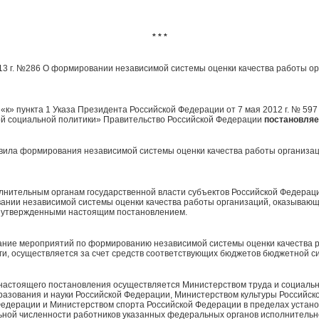
* * *
13 г. №286 О формировании независимой системы оценки качества работы о
«к» пункта 1 Указа Президента Российской Федерации от 7 мая 2012 г. № 59
ой социальной политики» Правительство Российской Федерации
постановляе
авила формирования независимой системы оценки качества работы организа
лнительным органам государственной власти субъектов Российской Федераци
нии независимой системы оценки качества работы организаций, оказывающ
, утвержденными настоящим постановлением.
вание мероприятий по формированию независимой системы оценки качества 
и, осуществляется за счет средств соответствующих бюджетов бюджетной с
я настоящего постановления осуществляется Министерством труда и социаль
азования и науки Российской Федерации, Министерством культуры Российск
едерации и Министерством спорта Российской Федерации в пределах устан
ьной численности работников указанных федеральных органов исполнительн