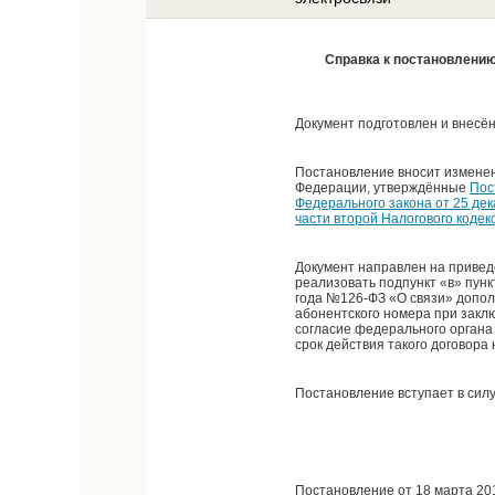
Справка к постановлению
Документ подготовлен и внесё
Постановление вносит изменен
Федерации, утверждённые
Пос
Федерального закона от 25 дек
части второй Налогового коде
Документ направлен на привед
реализовать подпункт «в» пунк
года №126-ФЗ «О связи» допол
абонентского номера при заклю
согласие федерального органа 
срок действия такого договора 
Постановление вступает в силу 
Постановление от 18 марта 20