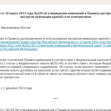
 от 18 марта 2013 года №229 об утверждении изменений в Правила распр
ресурсов нумерации единой сети электросвязи
н Минкомсвязи России.
ия в Правила распределения и использования ресурсов нумерации единой с
тановлением Правительства Российской Федерации от 13 июля 2004 года №
абря 2012 года №253-ФЗ «О внесении изменений в Федеральный закон "О связ
кса Российской Федерации»
.
ение положений Правил нумерации в соответствие с Федеральным законом 
та 2 статьи 1 Федерального закона №253-ФЗ, в соответствии с которым Феде
няется нормой следующего содержания: «В случае, если абонент принимает
чении нового договора об оказании услуг связи с другим оператором подви
исполнительной власти в области связи на передачу абонентского номера ук
не требуется».
с 1 декабря 2013 года.
* * *
13 г. №229 Об утверждении изменений в Правила распределения и использо