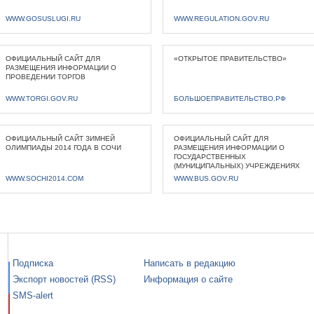
WWW.GOSUSLUGI.RU
WWW.REGULATION.GOV.RU
ОФИЦИАЛЬНЫЙ САЙТ ДЛЯ
«ОТКРЫТОЕ ПРАВИТЕЛЬСТВО»
РАЗМЕЩЕНИЯ ИНФОРМАЦИИ О
ПРОВЕДЕНИИ ТОРГОВ
WWW.TORGI.GOV.RU
БОЛЬШОЕПРАВИТЕЛЬСТВО.РФ
ОФИЦИАЛЬНЫЙ САЙТ ЗИМНЕЙ
ОФИЦИАЛЬНЫЙ САЙТ ДЛЯ
ОЛИМПИАДЫ 2014 ГОДА В СОЧИ
РАЗМЕЩЕНИЯ ИНФОРМАЦИИ О
ГОСУДАРСТВЕННЫХ
(МУНИЦИПАЛЬНЫХ) УЧРЕЖДЕНИЯХ
WWW.SOCHI2014.COM
WWW.BUS.GOV.RU
Подписка
Написать в редакцию
Экспорт новостей (RSS)
Информация о сайте
SMS-alert