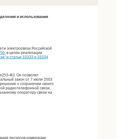
еделения и использования
ети электросвязи Российской
350
, в целях реализации
и" и статьи 33333 и 33334
№253-ФЗ. Он позволит
ральный закон от 7 июля 2003
 решение о сохранении своего
жной радиотелефонной связи,
азанному оператору связи на
вания ресурсов нумерации