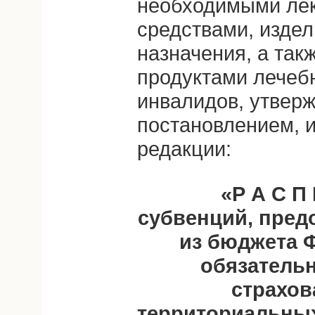
необходимыми ле
средствами, изде
назначения, а та
продуктами лечебн
инвалидов, утвер
постановлением, 
редакции:
«Р А С П 
субвенций, пред
из бюджета 
обязатель
страхо
территориальны