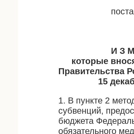
пост
И З М
которые внос
Правительства Р
15 декаб
1. В пункте 2 мет
субвенций, предос
бюджета Федерал
обязательного ме