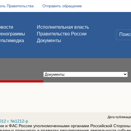
ель Правительства
Отправить обращение
вости
Исполнительная власть
тенограммы
Правительство России
льтимедиа
Документы
Дата публикац
012 г. №1212-р
ии и ФАС России уполномоченными органами Российской Стороны 
единых принципах и правилах регулирования деятельности субъек