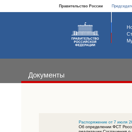
Правительство России
Председат
Но
С
Му
Документы
Распоряжение от 7 июля 2
Об определении ФСТ Росс
реализации Соглашения о 