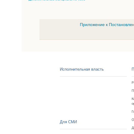
Приложение к Постановлен
Исполнительная власть
П
Р
П
К
о
Г
О
Для СМИ
Д