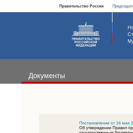
Правительство России
Председат
Но
С
Му
Документы
Постановление от 16 мая 2
Об утверждении Правил п
государственным бюджетн