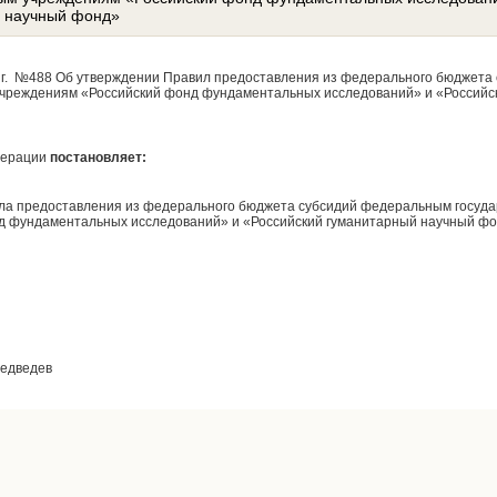
й научный фонд»
2 г. №488 Об утверждении Правил предоставления из федерального бюджет
чреждениям «Российский фонд фундаментальных исследований» и «Российс
дерации
постановляет:
ла предоставления из федерального бюджета субсидий федеральным госу
д фундаментальных исследований» и «Российский гуманитарный научный фо
едведев