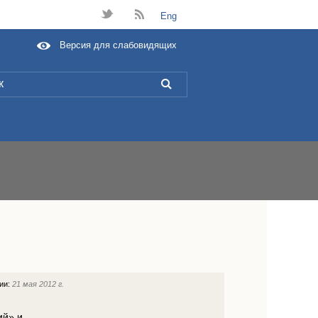
t
B
Eng
Версия для слабовидящих
L
ции:
21 мая 2012 г.
ий» и