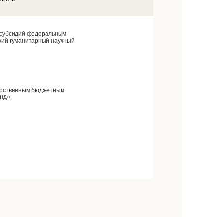
а субсидий федеральным
кий гуманитарный научный
дарственным бюджетным
нд».