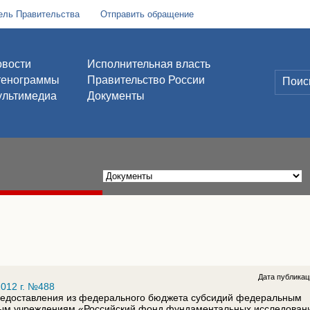
ель Правительства
Отправить обращение
вости
Исполнительная власть
тенограммы
Правительство России
льтимедиа
Документы
Дата публика
012 г. №488
редоставления из федерального бюджета субсидий федеральным
ым учреждениям «Российский фонд фундаментальных исследован