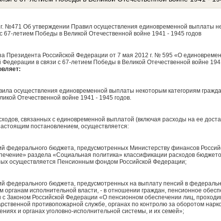
 г. №471 Об утверждении Правил осуществления единовременной выплаты н
с 67-летием Победы в Великой Отечественной войне 1941 - 1945 годов
каза Президента Российской Федерации от 7 мая 2012 г. № 595 «О единоврем
й Федерации в связи с 67-летием Победы в Великой Отечественной войне 19
овляет:
вила осуществления единовременной выплаты некоторым категориям гражда
ликой Отечественной войне 1941 - 1945 годов.
ходов, связанных с единовременной выплатой (включая расходы на ее доста
настоящим постановлением, осуществляется:
ий федерального бюджета, предусмотренных Министерству финансов Российс
ечение» раздела «Социальная политика» классификации расходов бюджетов,
рых осуществляется Пенсионным фондом Российской Федерации;
ий федерального бюджета, предусмотренных на выплату пенсий в федеральн
органам исполнительной власти, - в отношении граждан, пенсионное обесп
и с Законом Российской Федерации «О пенсионном обеспечении лиц, проходив
арственной противопожарной службе, органах по контролю за оборотом нарко
ниях и органах уголовно-исполнительной системы, и их семей»;