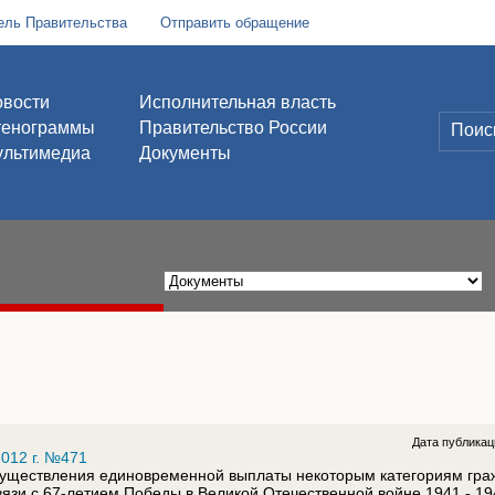
ель Правительства
Отправить обращение
вости
Исполнительная власть
тенограммы
Правительство России
льтимедиа
Документы
Дата публика
012 г. №471
существления единовременной выплаты некоторым категориям гра
язи с 67-летием Победы в Великой Отечественной войне 1941 - 19