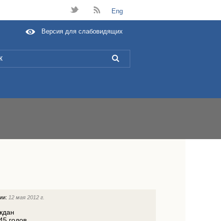
t
B
Eng
Версия для слабовидящих
L
ции:
12 мая 2012 г.
ждан
45 годов