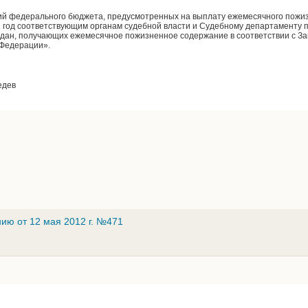
ий федерального бюджета, предусмотренных на выплату ежемесячного пожи
год соответствующим органам судебной власти и Судебному департаменту 
ждан, получающих ежемесячное пожизненное содержание в соответствии с З
 Федерации».
едев
ию от 12 мая 2012 г. №471