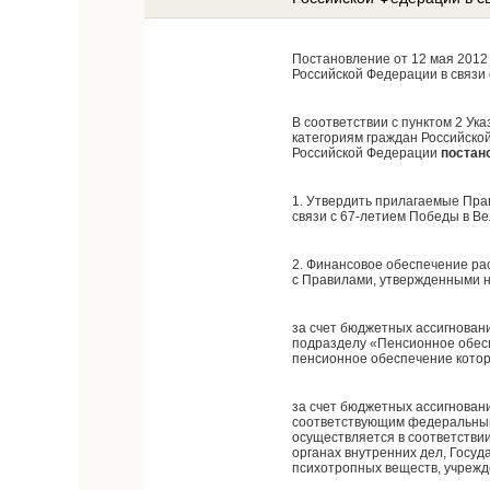
Постановление от 12 мая 2012
Российской Федерации в связи 
В соответствии с пунктом 2 У
категориям граждан Российско
Российской Федерации
постан
1. Утвердить прилагаемые Пра
связи с 67-летием Победы в Ве
2. Финансовое обеспечение рас
с Правилами, утвержденными 
за счет бюджетных ассигнован
подразделу «Пенсионное обесп
пенсионное обеспечение кото
за счет бюджетных ассигнован
соответствующим федеральным 
осуществляется в соответстви
органах внутренних дел, Госуд
психотропных веществ, учрежде