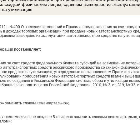
 со скидкой физическим лицам, сдавшим вышедшее из эксплуатаци
о на утилизацию
012 г. №400 О внесении изменений в Правила предоставления за счет средс
ь в доходах торговых организаций при продаже новых автотранспортных сре
 сдавшим вышедшее из эксплуатации автотранспортное средство на утилиза
дерации
постановляет:
ния за счет средств федерального бюджета субсидий на возмещение потерь 
х автотранспортных средств российского производства со скидкой физичес
тное средство на утилизацию, утвержденные постановлением Правительства
имулировании приобретения новых автотранспортных средств взамен вышедши
акже по созданию в Российской Федерации системы сбора и утилизации выше
рание законодательства Российской Федерации, 2010, № 3, ст. 319; № 33, ст. 
но» заменить словом «ежеквартально»;
лова «ежемесячно, не позднее 5-го числа» заменить словами «ежеквартально, 
алом»;