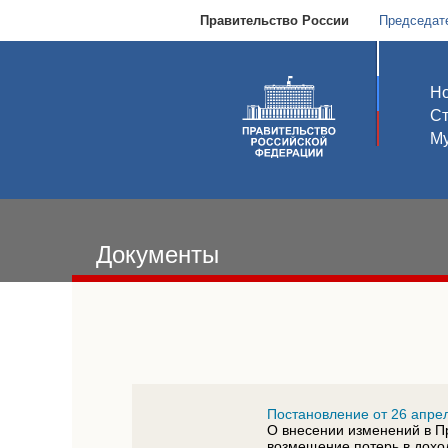
Правительство России
Председат
Но
С
Му
Документы
Постановление от 26 апрел
О внесении изменений в П
возмещение потерь в дохо