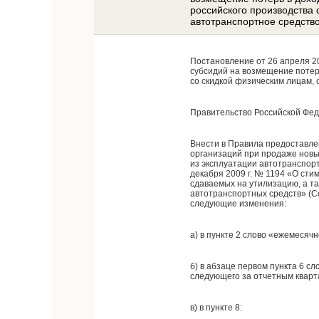
российского производства
автотранспортное средств
Постановление от 26 апреля 2
субсидий на возмещение потер
со скидкой физическим лицам,
Правительство Российской Фе
Внести в Правила предоставле
организаций при продаже новы
из эксплуатации автотранспор
декабря 2009 г. № 1194 «О ст
сдаваемых на утилизацию, а т
автотранспортных средств» (Соб
следующие изменения:
а) в пункте 2 слово «ежемесяч
б) в абзаце первом пункта 6 с
следующего за отчетным кварт
в) в пункте 8: