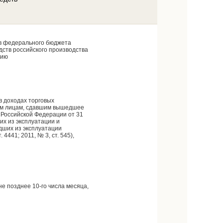
и
тв федерального бюджета
дств российского производства
цию
в доходах торговых
ким лицам, сдавшим вышедшее
 Российской Федерации от 31
х из эксплуатации и
дших из эксплуатации
4441; 2011, № 3, ст. 545),
не позднее 10-го числа месяца,