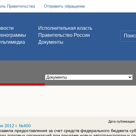
ель Правительства
Отправить обращение
вости
Исполнительная власть
тенограммы
Правительство России
льтимедиа
Документы
Дата публикации
я 2012 г. №400
равила предоставления за счет средств федерального бюджета су
дах торговых организаций при продаже новых автотранспортных ср