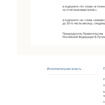
в подпункте »б» слова «в тече
за отчетным кварталом,»;
в подпункте »в» слова «ежемес
до 30-го числа месяца, следую
Председатель Правительства
Российской Федерации В.Пути
Исполнительная власть
П
Р
П
К
о
Г