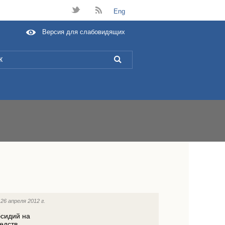
t
B
Eng
Версия для слабовидящих
L
:
26 апреля 2012 г.
бсидий на
едств