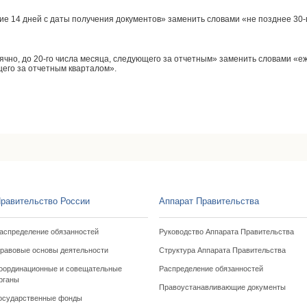
ние 14 дней с даты получения документов» заменить словами «не позднее 30-
ячно, до 20-го числа месяца, следующего за отчетным» заменить словами «е
щего за отчетным кварталом».
н
равительство России
Аппарат Правительства
аспределение обязанностей
Руководство Аппарата Правительства
равовые основы деятельности
Структура Аппарата Правительства
оординационные и совещательные
Распределение обязанностей
рганы
Правоустанавливающие документы
осударственные фонды