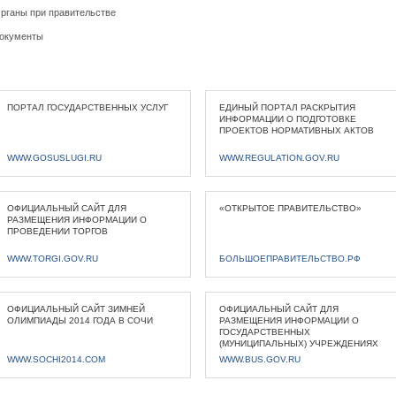
рганы при правительстве
окументы
ПОРТАЛ ГОСУДАРСТВЕННЫХ УСЛУГ
ЕДИНЫЙ ПОРТАЛ РАСКРЫТИЯ
ИНФОРМАЦИИ О ПОДГОТОВКЕ
ПРОЕКТОВ НОРМАТИВНЫХ АКТОВ
WWW.GOSUSLUGI.RU
WWW.REGULATION.GOV.RU
ОФИЦИАЛЬНЫЙ САЙТ ДЛЯ
«ОТКРЫТОЕ ПРАВИТЕЛЬСТВО»
РАЗМЕЩЕНИЯ ИНФОРМАЦИИ О
ПРОВЕДЕНИИ ТОРГОВ
WWW.TORGI.GOV.RU
БОЛЬШОЕПРАВИТЕЛЬСТВО.РФ
ОФИЦИАЛЬНЫЙ САЙТ ЗИМНЕЙ
ОФИЦИАЛЬНЫЙ САЙТ ДЛЯ
ОЛИМПИАДЫ 2014 ГОДА В СОЧИ
РАЗМЕЩЕНИЯ ИНФОРМАЦИИ О
ГОСУДАРСТВЕННЫХ
(МУНИЦИПАЛЬНЫХ) УЧРЕЖДЕНИЯХ
WWW.SOCHI2014.COM
WWW.BUS.GOV.RU