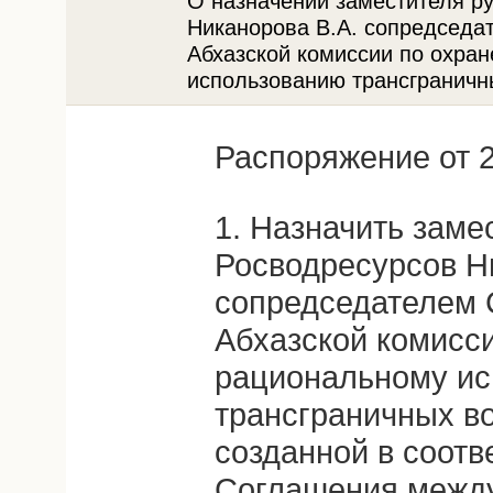
О назначении заместителя р
Никанорова В.А. сопредседа
Абхазской комиссии по охра
использованию трансграничн
Распоряжение от 2
1. Назначить заме
Росводресурсов Н
сопредседателем 
Абхазской комисси
рациональному и
трансграничных в
созданной в соотв
Соглашения межд