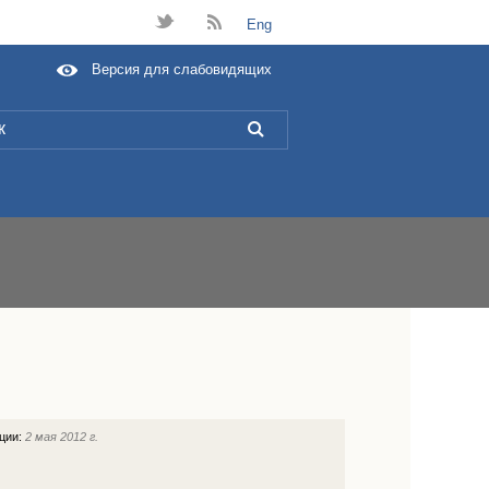
t
B
Eng
Версия для слабовидящих
L
ации:
2 мая 2012 г.