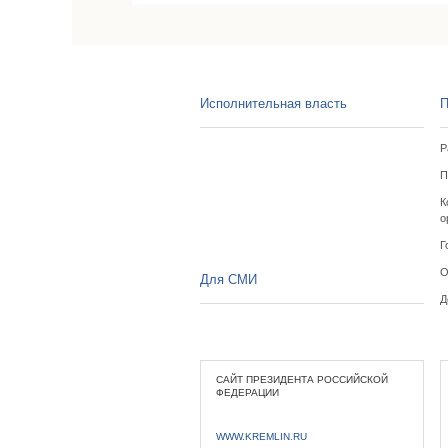
Исполнительная власть
П
Р
П
К
о
Г
О
Для СМИ
Д
САЙТ ПРЕЗИДЕНТА РОССИЙСКОЙ
ФЕДЕРАЦИИ
WWW.KREMLIN.RU