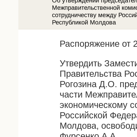
Об утверждении председател
Межправительственной комис
сотрудничеству между Росси
Республикой Молдова
Распоряжение от 2
Утвердить Замест
Правительства Ро
Рогозина Д.О. пр
части Межправите
экономическому с
Российской Федер
Молдова, освободи
Фурсенко А.А.