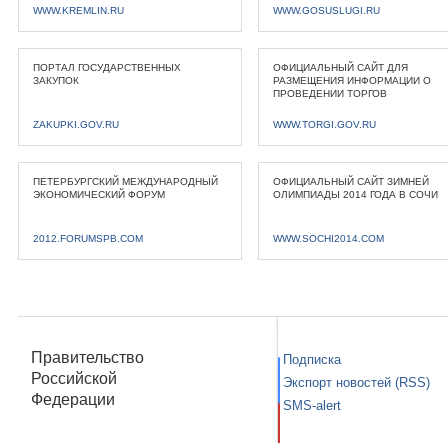
WWW.KREMLIN.RU
WWW.GOSUSLUGI.RU
ПОРТАЛ ГОСУДАРСТВЕННЫХ
ОФИЦИАЛЬНЫЙ САЙТ ДЛЯ
ЗАКУПОК
РАЗМЕЩЕНИЯ ИНФОРМАЦИИ О
ПРОВЕДЕНИИ ТОРГОВ
ZAKUPKI.GOV.RU
WWW.TORGI.GOV.RU
ПЕТЕРБУРГСКИЙ МЕЖДУНАРОДНЫЙ
ОФИЦИАЛЬНЫЙ САЙТ ЗИМНЕЙ
ЭКОНОМИЧЕСКИЙ ФОРУМ
ОЛИМПИАДЫ 2014 ГОДА В СОЧИ
2012.FORUMSPB.COM
WWW.SOCHI2014.COM
Правительство
Подписка
Российской
Экспорт новостей (RSS)
Федерации
SMS-alert