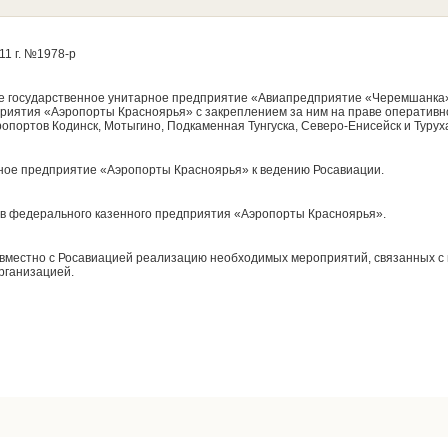
11 г. №1978-р
ое государственное унитарное предприятие «Авиапредприятие «Черемшанка
риятия «Аэропорты Красноярья» с закреплением за ним на праве оперативн
портов Кодинск, Мотыгино, Подкаменная Тунгуска, Северо-Енисейск и Турух
ное предприятие «Аэропорты Красноярья» к ведению Росавиации.
ав федерального казенного предприятия «Аэропорты Красноярья».
овместно с Росавиацией реализацию необходимых мероприятий, связанных с
рганизацией.
н