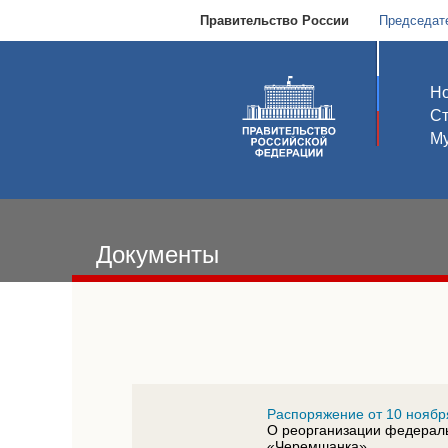
Правительство России
Председат
Но
С
Му
Документы
Распоряжение от 10 ноябр
О реорганизации федераль
«Черемшанка»