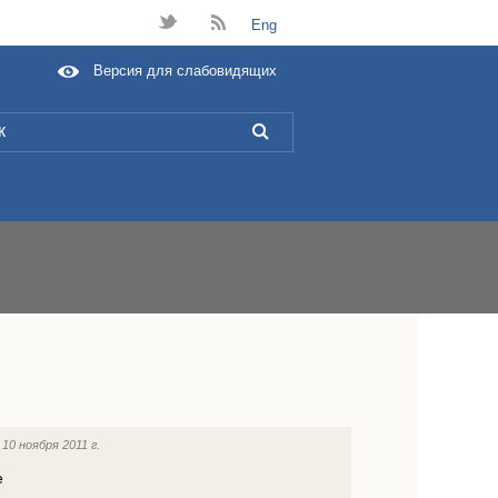
t
B
Eng
Версия для слабовидящих
L
:
10 ноября 2011 г.
е