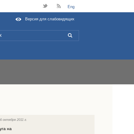
t
B
Eng
Версия для слабовидящих
L
:
6 октября 2011 г.
уга на