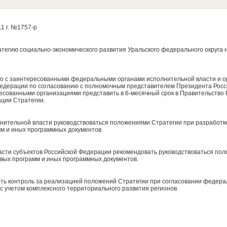
1 г. №1757-р
тегию социально-экономического развития Уральского федерального округа н
но с заинтересованными федеральными органами исполнительной власти и 
Федерации по согласованию с полномочным представителем Президента Росс
есованными организациями представить в 6-месячный срок в Правительство
ции Стратегии.
нительной власти руководствоваться положениями Стратегии при разработк
м и иных программных документов.
ласти субъектов Российской Федерации рекомендовать руководствоваться по
вых программ и иных программных документов.
ить контроль за реализацией положений Стратегии при согласовании федер
с учетом комплексного территориального развития регионов.