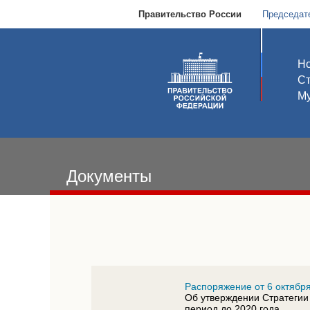
Правительство России
Председат
Но
С
Му
Документы
Распоряжение от 6 октября
Об утверждении Стратегии
период до 2020 года