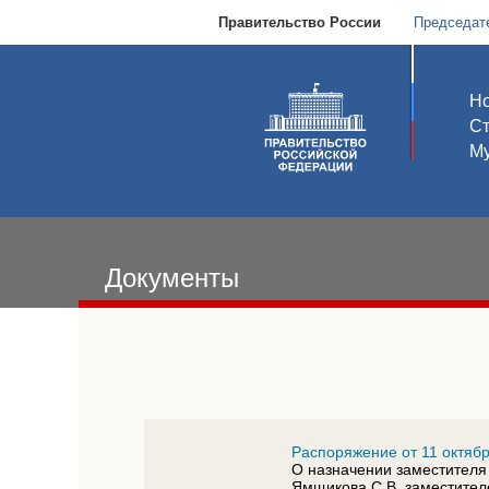
Правительство России
Председат
Но
С
Му
Документы
Распоряжение от 11 октябр
О назначении заместителя
Ямщикова С.В. заместител