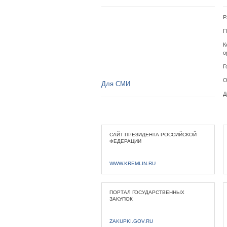
Р
П
К
о
Г
О
Для СМИ
Д
САЙТ ПРЕЗИДЕНТА РОССИЙСКОЙ
ФЕДЕРАЦИИ
WWW.KREMLIN.RU
ПОРТАЛ ГОСУДАРСТВЕННЫХ
ЗАКУПОК
ZAKUPKI.GOV.RU