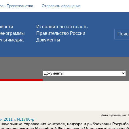
ель Правительства
Отправить обращение
вости
Исполнительная власть
тенограммы
Правительство России
льтимедиа
Документы
Дата публикации:
я 2011 г. №1786-р
 начальника Управления контроля, надзора и рыбоохраны Росрыбо
ем представителя Российской Федерации в Межправительственной