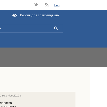
t
B
Eng
Версия для слабовидящих
L
11 октября 2011 г.
ловства
 комиссии