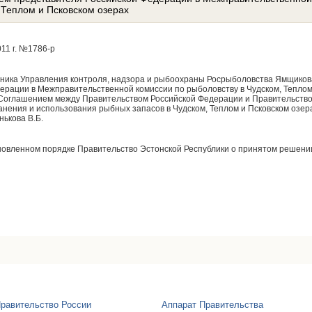
 Теплом и Псковском озерах
11 г. №1786-р
ника Управления контроля, надзора и рыбоохраны Росрыболовства Ямщиков
ерации в Межправительственной комиссии по рыболовству в Чудском, Теплом 
 Соглашением между Правительством Российской Федерации и Правительство
анения и использования рыбных запасов в Чудском, Теплом и Псковском озерах
ькова В.Б.
новленном порядке Правительство Эстонской Республики о принятом решени
н
равительство России
Аппарат Правительства