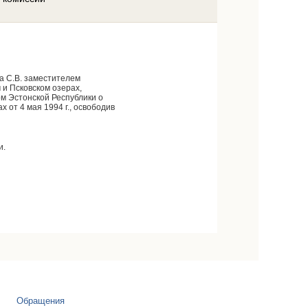
а С.В. заместителем
и Псковском озерах,
м Эстонской Республики о
 от 4 мая 1994 г., освободив
и.
Обращения