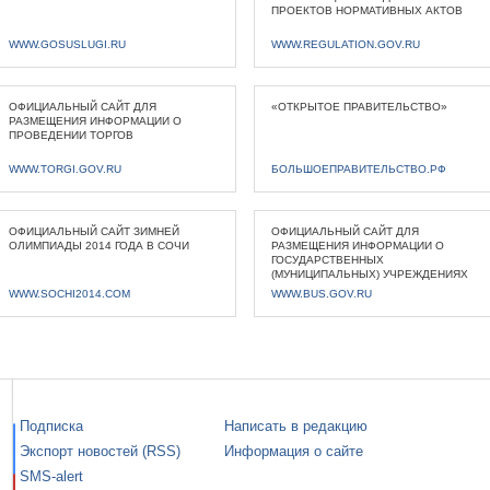
ПРОЕКТОВ НОРМАТИВНЫХ АКТОВ
WWW.GOSUSLUGI.RU
WWW.REGULATION.GOV.RU
ОФИЦИАЛЬНЫЙ САЙТ ДЛЯ
«ОТКРЫТОЕ ПРАВИТЕЛЬСТВО»
РАЗМЕЩЕНИЯ ИНФОРМАЦИИ О
ПРОВЕДЕНИИ ТОРГОВ
WWW.TORGI.GOV.RU
БОЛЬШОЕПРАВИТЕЛЬСТВО.РФ
ОФИЦИАЛЬНЫЙ САЙТ ЗИМНЕЙ
ОФИЦИАЛЬНЫЙ САЙТ ДЛЯ
ОЛИМПИАДЫ 2014 ГОДА В СОЧИ
РАЗМЕЩЕНИЯ ИНФОРМАЦИИ О
ГОСУДАРСТВЕННЫХ
(МУНИЦИПАЛЬНЫХ) УЧРЕЖДЕНИЯХ
WWW.SOCHI2014.COM
WWW.BUS.GOV.RU
Подписка
Написать в редакцию
Экспорт новостей (RSS)
Информация о сайте
SMS-alert