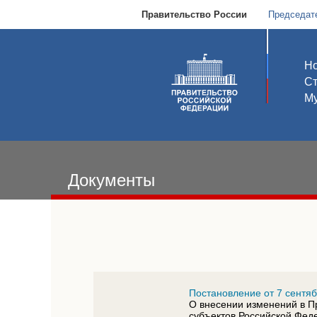
Правительство России
Председат
Но
С
Му
Документы
Постановление от 7 сентяб
О внесении изменений в П
субъектов Российской Фед