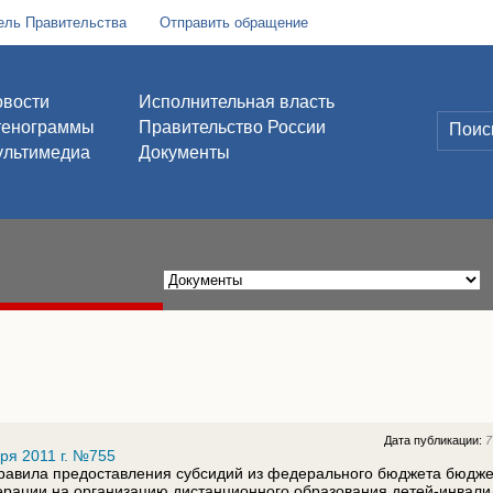
ель Правительства
Отправить обращение
вости
Исполнительная власть
тенограммы
Правительство России
льтимедиа
Документы
Дата публикации:
7
ря 2011 г. №755
равила предоставления субсидий из федерального бюджета бюдж
ерации на организацию дистанционного образования детей-инвали