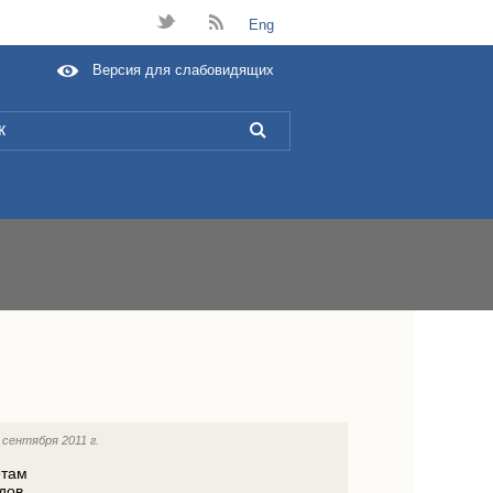
t
B
Eng
Версия для слабовидящих
L
 сентября 2011 г.
етам
дов