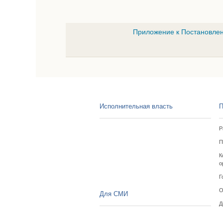
Приложение к Постановлен
Исполнительная власть
П
Р
П
К
о
Г
О
Для СМИ
Д