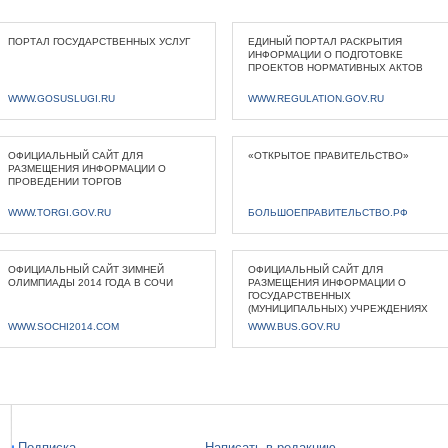
ПОРТАЛ ГОСУДАРСТВЕННЫХ УСЛУГ
ЕДИНЫЙ ПОРТАЛ РАСКРЫТИЯ
ИНФОРМАЦИИ О ПОДГОТОВКЕ
ПРОЕКТОВ НОРМАТИВНЫХ АКТОВ
WWW.GOSUSLUGI.RU
WWW.REGULATION.GOV.RU
ОФИЦИАЛЬНЫЙ САЙТ ДЛЯ
«ОТКРЫТОЕ ПРАВИТЕЛЬСТВО»
РАЗМЕЩЕНИЯ ИНФОРМАЦИИ О
ПРОВЕДЕНИИ ТОРГОВ
WWW.TORGI.GOV.RU
БОЛЬШОЕПРАВИТЕЛЬСТВО.РФ
ОФИЦИАЛЬНЫЙ САЙТ ЗИМНЕЙ
ОФИЦИАЛЬНЫЙ САЙТ ДЛЯ
ОЛИМПИАДЫ 2014 ГОДА В СОЧИ
РАЗМЕЩЕНИЯ ИНФОРМАЦИИ О
ГОСУДАРСТВЕННЫХ
(МУНИЦИПАЛЬНЫХ) УЧРЕЖДЕНИЯХ
WWW.SOCHI2014.COM
WWW.BUS.GOV.RU
Подписка
Написать в редакцию