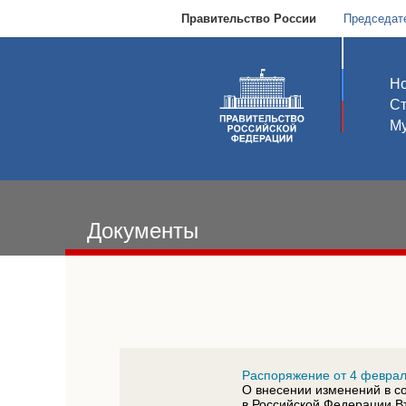
Правительство России
Председат
Но
С
Му
Документы
Распоряжение от 4 феврал
О внесении изменений в с
в Российской Федерации В