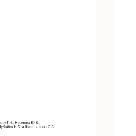
ву Г.Ч., Неелова Ю.В.,
 Чубайса И.Б. и Шаповалова С.А.