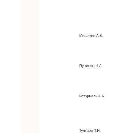
Мигалкин А.В.
Пугачева Н.А.
Ротэрмель А.А.
Тултаев П.Н.