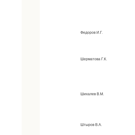
Федоров И.Г.
Шерматова Г.К.
Шихалев В.М.
Штыров В.А.