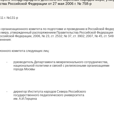
тва Российской Федерации от 27 мая 2006 г. № 758-р
11 г. №131-р
о организационного комитета по подготовке и проведению в Российской Фед
 мира, утвержденный распоряжением Правительства Российской Федерации от
ийской Федерации, 2006, № 23, ст. 2532; № 37, ст. 3902; 2007, № 45, ст. 5493;
менения:
ционного комитета следующих лиц:
-
руководитель Департамента межрегионального сотрудничества,
национальной политики и связей с религиозными организациями
города Москвы
-
директор Института народов Севера Российского
государственного педагогического университета
им. А.И.Герцена