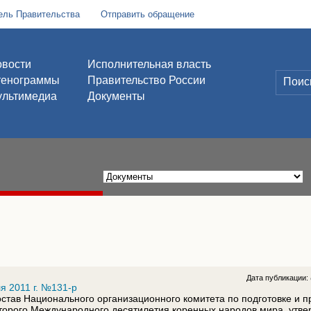
ель Правительства
Отправить обращение
вости
Исполнительная власть
тенограммы
Правительство России
льтимедиа
Документы
Дата публикации:
я 2011 г. №131-р
остав Национального организационного комитета по подготовке и 
торого Международного десятилетия коренных народов мира, утв