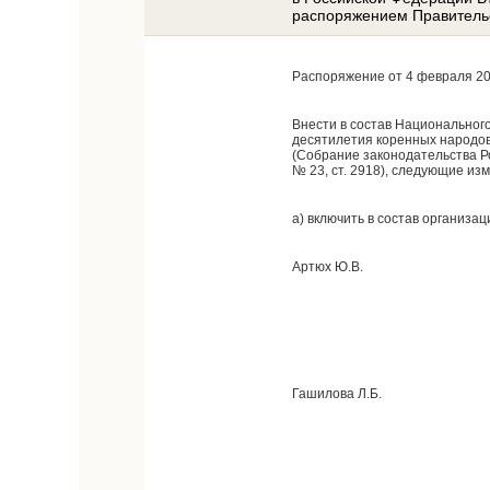
распоряжением Правительс
Распоряжение от 4 февраля 20
Внести в состав Национальног
десятилетия коренных народов
(Собрание законодательства Росс
№ 23, ст. 2918), следующие из
а) включить в состав организа
Артюх Ю.В.
Гашилова Л.Б.