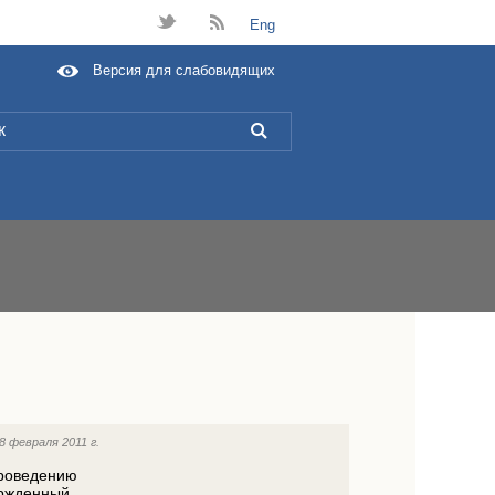
t
B
Eng
Версия для слабовидящих
L
8 февраля 2011 г.
проведению
ержденный