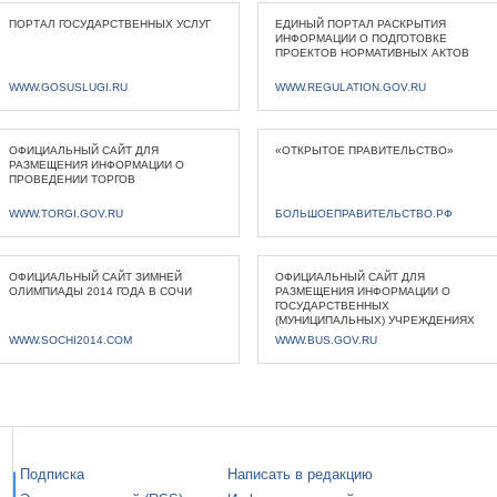
ПОРТАЛ ГОСУДАРСТВЕННЫХ УСЛУГ
ЕДИНЫЙ ПОРТАЛ РАСКРЫТИЯ
ИНФОРМАЦИИ О ПОДГОТОВКЕ
ПРОЕКТОВ НОРМАТИВНЫХ АКТОВ
WWW.GOSUSLUGI.RU
WWW.REGULATION.GOV.RU
ОФИЦИАЛЬНЫЙ САЙТ ДЛЯ
«ОТКРЫТОЕ ПРАВИТЕЛЬСТВО»
РАЗМЕЩЕНИЯ ИНФОРМАЦИИ О
ПРОВЕДЕНИИ ТОРГОВ
WWW.TORGI.GOV.RU
БОЛЬШОЕПРАВИТЕЛЬСТВО.РФ
ОФИЦИАЛЬНЫЙ САЙТ ЗИМНЕЙ
ОФИЦИАЛЬНЫЙ САЙТ ДЛЯ
ОЛИМПИАДЫ 2014 ГОДА В СОЧИ
РАЗМЕЩЕНИЯ ИНФОРМАЦИИ О
ГОСУДАРСТВЕННЫХ
(МУНИЦИПАЛЬНЫХ) УЧРЕЖДЕНИЯХ
WWW.SOCHI2014.COM
WWW.BUS.GOV.RU
Подписка
Написать в редакцию