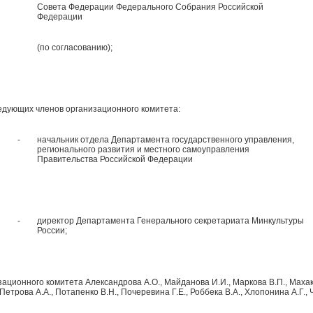
Совета Федерации Федерального Собрания Российской
Федерации
(по согласованию);
ледующих членов организационного комитета:
-
начальник отдела Департамента государственного управления,
регионального развития и местного самоуправления
Правительства Российской Федерации
-
директор Департамента Генерального секретариата Минкультуры
России;
зационного комитета Александрова А.О., Майданова И.И., Маркова В.П., Махако
 Петрова А.А., Потапенко В.Н., Почеревина Г.Е., Роббека В.А., Хлопонина А.Г.,