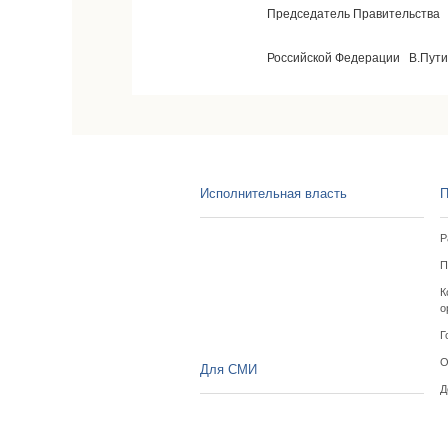
Председатель Правительства
Российской Федерации В.Пут
Исполнительная власть
П
Р
П
К
о
Г
О
Для СМИ
Д