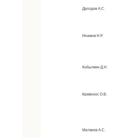
Дроздов А.С.
Инамов Н.Р.
Кобылкин Д.Н.
Кривонос О.В.
Матвеев А.С.