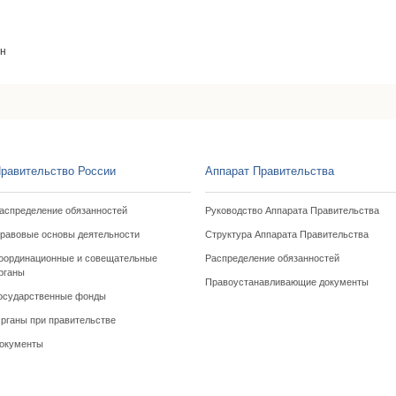
ин
равительство России
Аппарат Правительства
аспределение обязанностей
Руководство Аппарата Правительства
равовые основы деятельности
Структура Аппарата Правительства
оординационные и совещательные
Распределение обязанностей
рганы
Правоустанавливающие документы
осударственные фонды
рганы при правительстве
окументы