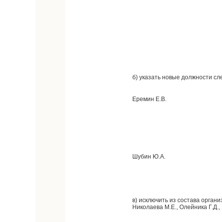
б) указать новые должности с
Еремин Е.В.
Шубин Ю.А.
в) исключить из состава органи
Николаева М.Е., Олейника Г.Д.,