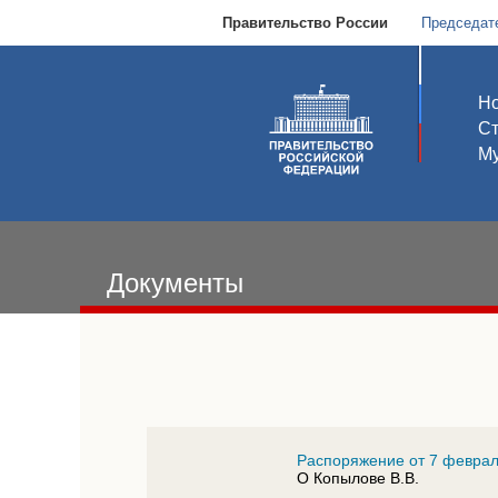
Правительство России
Председат
Но
С
Му
Документы
Распоряжение от 7 февраля
О Копылове В.В.