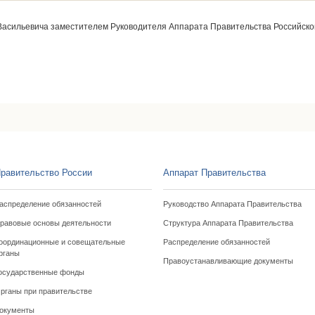
асильевича заместителем Руководителя Аппарата Правительства Российской
н
равительство России
Аппарат Правительства
аспределение обязанностей
Руководство Аппарата Правительства
равовые основы деятельности
Структура Аппарата Правительства
оординационные и совещательные
Распределение обязанностей
рганы
Правоустанавливающие документы
осударственные фонды
рганы при правительстве
окументы