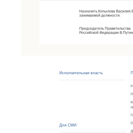
Назначить Копылова Василия В
занимаемой должности.
Председатель Правительства
Российской Федерации В.Пути
Исполнительная власть
П
Р
П
К
о
Г
О
Для СМИ
Д