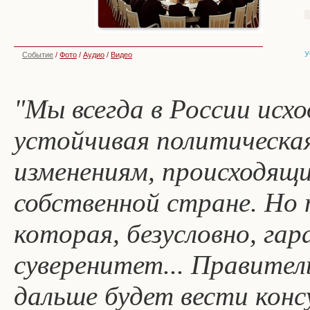
У
Событие
/
Фото
/
Аудио
/
Видео
"Мы всегда в России исх
устойчивая политическая
изменениям, происходящи
собственной стране. Но 
которая, безусловно, га
суверенитет... Правител
дальше будет вести конс