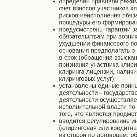
определен правовой режи
счет взносов участников к
рисков неисполнения обяза
процедуры его формирован
предусмотрены гарантии з
обязательствам при возни
ухудшении финансового по
основания предполагать о
в срок (обращения взыскан
признания участника клири
клиринга лицензии, наличи
клиринговых услуг);
установлены единые принц
деятельности - государств
деятельности осуществля
исполнительной власти по
того, что является предме
вводится регулирование ин
(клиринговая или кредитна
из сторон по договорам, о