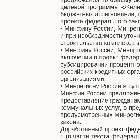
целевой программы «Жилищ
бюджетных ассигнований, 
проекте федерального зак
• Минфину России, Минрег
и при необходимости уточ
строительство комплекса з
• Минфину России, Минпро
включении в проект федер
субсидировании процентно
российских кредитных орг
организациями;
• Минрегиону России в сут
Минфин России предложен
предоставление гражданам
коммунальных услуг, в пр
предусмотренных Минрегио
закона.
Доработанный проект феде
г. (в части текста федерал