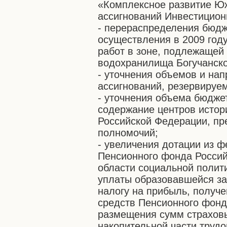
«Комплексное развитие Юж
ассигнований Инвестицион
- перераспределения бюдж
осуществления в 2009 год
работ в зоне, подлежащей
водохранилища Богучанск
- уточнения объемов и на
ассигнований, резервируе
- уточнения объема бюдже
содержание центров истор
Российской Федерации, пр
полномочий;
- увеличения дотации из 
Пенсионного фонда Россий
области социальной полит
уплаты образовавшейся з
налогу на прибыль, получ
средств Пенсионного фонд
размещения сумм страхов
накопительной части труд